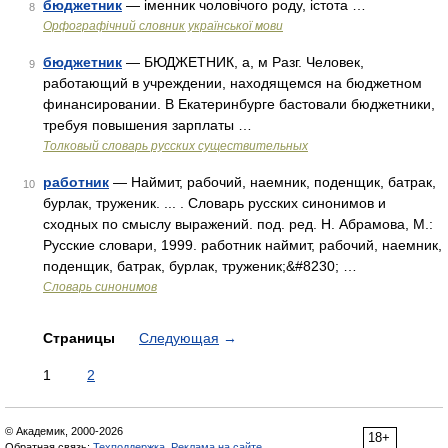
бюджетник
— іменник чоловічого роду, істота …
8
Орфографічний словник української мови
бюджетник
— БЮДЖЕТНИК, а, м Разг. Человек,
9
работающий в учреждении, находящемся на бюджетном
финансировании. В Екатеринбурге бастовали бюджетники,
требуя повышения зарплаты …
Толковый словарь русских существительных
работник
— Наймит, рабочий, наемник, поденщик, батрак,
10
бурлак, труженик. ... . Словарь русских синонимов и
сходных по смыслу выражений. под. ред. Н. Абрамова, М.:
Русские словари, 1999. работник наймит, рабочий, наемник,
поденщик, батрак, бурлак, труженик;&#8230; …
Словарь синонимов
Страницы
Следующая
→
1
2
© Академик, 2000-2026
18+
Обратная связь:
Техподдержка
,
Реклама на сайте